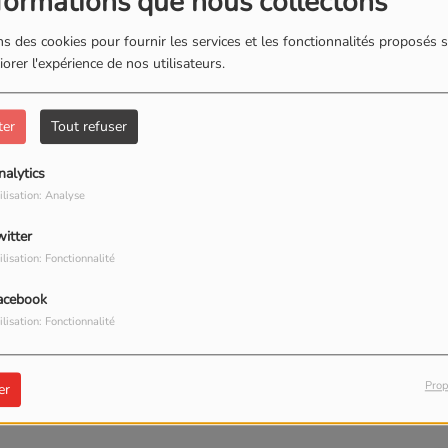
formations que nous collectons
L'INSTANT BIEN-ETRE
s des cookies pour fournir les services et les fonctionnalités proposés s
orer l'expérience de nos utilisateurs.
ter
Tout refuser
nalytics
ilisation: Analyse
witter
ilisation: Fonctionnalité
acebook
ilisation: Fonctionnalité
Prop
er