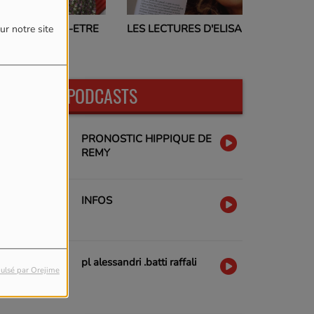
PROGRAMMES TV
LES LECTURES D'ELISA
ur notre site
17H00
DERNIERS PODCASTS
PRONOSTIC HIPPIQUE DE
REMY
INFOS
pl alessandri .batti raffali
ulsé par Orejime