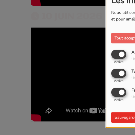
Les in
Nous utilison
10 JUIN 2026
et pour améli
Tout accep
A
Ut
Activé
T
Ut
Activé
F
Ut
Activé
Sauvegard