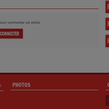
our commenter cet article
 CONNECTER
PHOTOS
S
(L