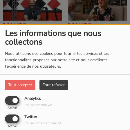
IL Y A 2 MOIS
IL Y A 2 MOIS
Les informations que nous
A MATINALE DE RCI
A MATINALE DE RCI
DU MARDI 2 JUIN
DU LUNDI 1 JUIN
collectons
Nous utilisons des cookies pour fournir les services et les
fonctionnalités proposés sur notre site et pour améliorer
l'expérience de nos utilisateurs.
IL Y A 2 MOIS
IL Y A 2 MOIS
Tout accepter
Tout refuser
A MATINALE DE RCI
A MATINALE DE RCI
DU VENDREDI 29
DU JEUDI 28 MAI
Analytics
MAI
Utilisation: Analyse
Activé
Twitter
Utilisation: Fonctionnalité
Activé