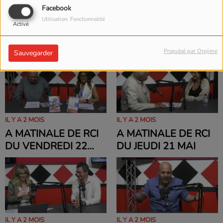
Facebook
IL Y A 2 MOIS
IL Y A 2 MOIS
Utilisation: Fonctionnalité
Activé
A MATINALE DU
A MATINALE DU
MERCREDI 27 MAI
MARDI 26 MAI
Propulsé par Orejime
Sauvegarder
IL Y A 2 MOIS
IL Y A 2 MOIS
A MATINALE DE RCI
A MATINALE DE RCI
DU VENDREDI 22
DU JEUDI 21 MAI
MAI
IL Y A 2 MOIS
IL Y A 2 MOIS