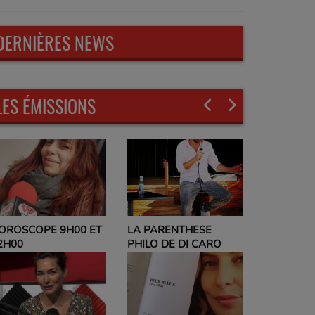
DERNIÈRES NEWS
LES ÉMISSIONS
LA PARENTHESE
EVELYNE
OROSCOPE 9H00 ET
PHILO DE DI CARO
PARLEZ-M
2H00
ET NO PO