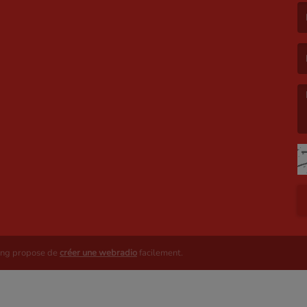
(L
(L
ing propose de
créer une webradio
facilement.