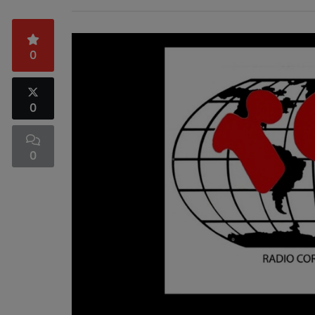
0
0
0