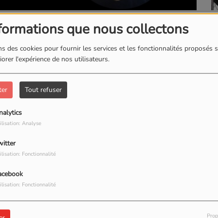
L
723 VUES
formations que nous collectons
TÉLÉCHARGER LE PODCAST
s des cookies pour fournir les services et les fonctionnalités proposés s
orer l'expérience de nos utilisateurs.
ter
Tout refuser
nalytics
ilisation: Analyse
our commenter cet article
witter
ilisation: Fonctionnalité
 CONNECTER
acebook
ilisation: Fonctionnalité
Prop
er