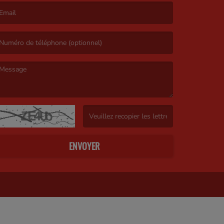
’email est obligatoire. )
e message est obligatoire. )
(Captcha invalide. )
ENVOYER