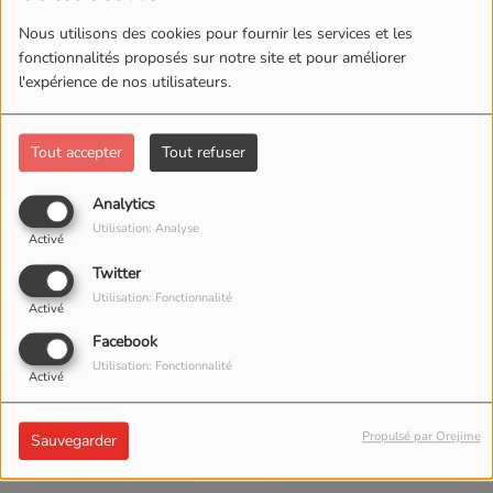
Nous utilisons des cookies pour fournir les services et les
fonctionnalités proposés sur notre site et pour améliorer
l'expérience de nos utilisateurs.
Tout accepter
Tout refuser
Analytics
Utilisation: Analyse
Activé
Twitter
Utilisation: Fonctionnalité
Activé
Facebook
17 SEPTEMBRE 2022 -
Utilisation: Fonctionnalité
Activé
1368 VUES
Propulsé par Orejime
Sauvegarder
ÉCOUTER LE PODCAST
TÉLÉCHARGER LE PODCAST