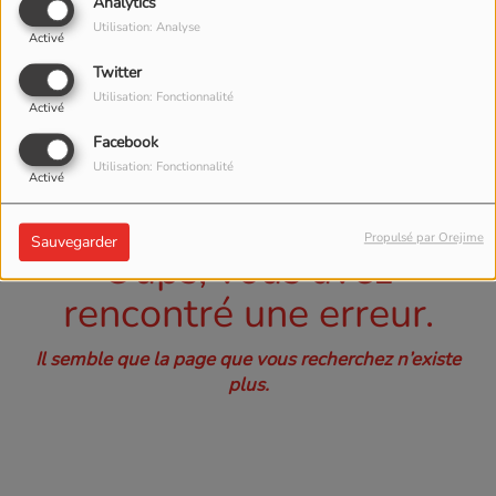
40
Analytics
Utilisation: Analyse
Activé
Twitter
Utilisation: Fonctionnalité
Activé
Facebook
Utilisation: Fonctionnalité
Activé
Propulsé par Orejime
Sauvegarder
Oups, vous avez
rencontré une erreur.
Il semble que la page que vous recherchez n’existe
plus.