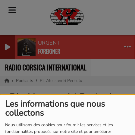
URGENT
FOREIGNER
RADIO CORSICA INTERNATIONAL
Podcasts
PL Alessandri Periculu
PL Alessandri Periculu
Les informations que nous
collectons
Nous utilisons des cookies pour fournir les services et les
fonctionnalités proposés sur notre site et pour améliorer