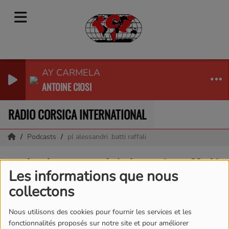
AY CARMELA
ANTOINE CIOSI
RADIO CORSICA INTERNATIONAL
Podcasts
pl alessandri .batti raffali
pl alessandri .batti raffali
Les informations que nous
collectons
Nous utilisons des cookies pour fournir les services et les
fonctionnalités proposés sur notre site et pour améliorer