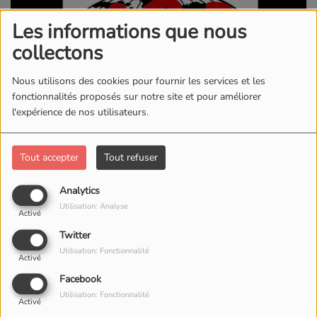
Les informations que nous
collectons
Nous utilisons des cookies pour fournir les services et les
fonctionnalités proposés sur notre site et pour améliorer
l'expérience de nos utilisateurs.
Tout accepter
Tout refuser
28 MAI 2026 -
312
VUES
Analytics
Utilisation: Analyse
Activé
ÉCOUTER LE PODCAST
TÉLÉCHARGER LE PODCAST
Twitter
Utilisation: Fonctionnalité
Activé
Facebook
Utilisation: Fonctionnalité
Activé