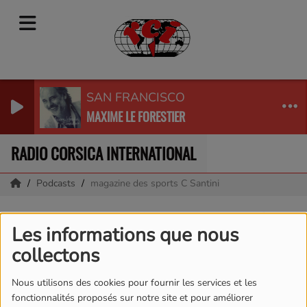
SAN FRANCISCO
MAXIME LE FORESTIER
RADIO CORSICA INTERNATIONAL
Podcasts
magazine des sports C Santini
magazine des sports C
Les informations que nous
Santini
collectons
Nous utilisons des cookies pour fournir les services et les
fonctionnalités proposés sur notre site et pour améliorer