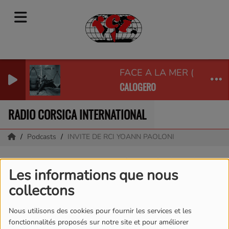
FACE A LA MER (WITH PA
CALOGERO
RADIO CORSICA INTERNATIONAL
Podcasts
INVITE DE RCI YOANN PAOLONI
INVITE DE RCI YOANN
Les informations que nous
PAOLONI
collectons
Nous utilisons des cookies pour fournir les services et les
fonctionnalités proposés sur notre site et pour améliorer