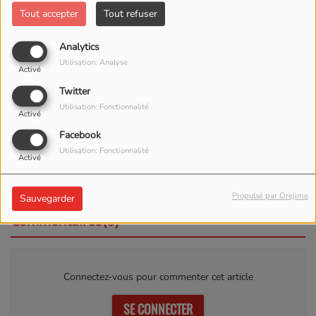
Tout accepter
Tout refuser
Analytics
Utilisation: Analyse
Activé
Twitter
Utilisation: Fonctionnalité
Activé
Facebook
TOUTE LA SEMAINE, DE 00:00 À 00:00
Utilisation: Fonctionnalité
Activé
Propulsé par Orejime
Sauvegarder
Commentaires(0)
Connectez-vous pour commenter cet article
SE CONNECTER