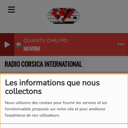
QUANTU OMU PO
MUVRINI
RADIO CORSICA INTERNATIONAL
Emissions
METEO NATIONALE 7H30
Les informations que nous
METEO NATIONALE
collectons
7H30
Nous utilisons des cookies pour fournir les services et les
fonctionnalités proposés sur notre site et pour améliorer
l'expérience de nos utilisateurs.