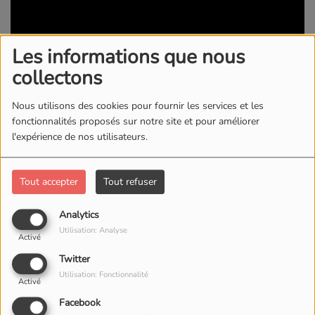
Les informations que nous
collectons
Nous utilisons des cookies pour fournir les services et les
fonctionnalités proposés sur notre site et pour améliorer
l'expérience de nos utilisateurs.
Tout accepter
Tout refuser
14 MAI 2026
Analytics
Utilisation: Analyse
Activé
Twitter
Utilisation: Fonctionnalité
Activé
Facebook