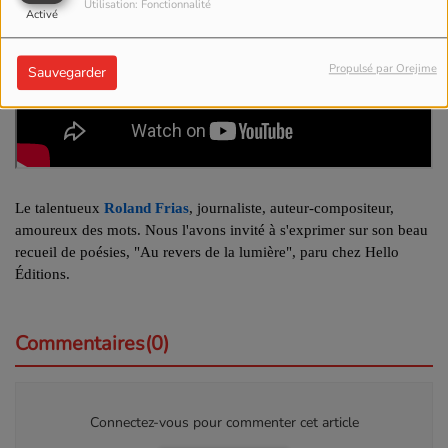
Utilisation: Fonctionnalité
Activé
Propulsé par Orejime
Sauvegarder
Le talentueux
Roland Frias
, journaliste, auteur-compositeur,
amoureux des mots. Nous l'avons invité à s'exprimer sur son beau
recueil de poésies, "Au revers de la lumière", paru chez Hello
Éditions.
Commentaires(0)
Connectez-vous pour commenter cet article