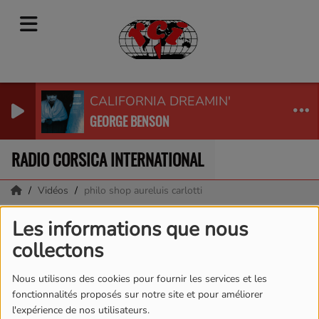
CALIFORNIA DREAMIN'
GEORGE BENSON
RADIO CORSICA INTERNATIONAL
Vidéos
philo shop aureluis carlotti
philo shop aureluis
Les informations que nous
collectons
carlotti
Nous utilisons des cookies pour fournir les services et les
fonctionnalités proposés sur notre site et pour améliorer
l'expérience de nos utilisateurs.