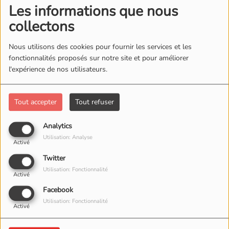
Les informations que nous
collectons
Nous utilisons des cookies pour fournir les services et les
fonctionnalités proposés sur notre site et pour améliorer
l'expérience de nos utilisateurs.
Tout accepter
Tout refuser
Analytics
09 MARS 2026
Utilisation: Analyse
Activé
Twitter
Utilisation: Fonctionnalité
Activé
Facebook
Utilisation: Fonctionnalité
Activé