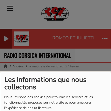
ROMEO ET JULIETTE - AIM
RADIO CORSICA INTERNATIONAL
Vidéos
a matinale du vendredi 27 fevrier
a matinale du vendredi
Les informations que nous
collectons
27 fevrier
Nous utilisons des cookies pour fournir les services et les
fonctionnalités proposés sur notre site et pour améliorer
l'expérience de nos utilisateurs.