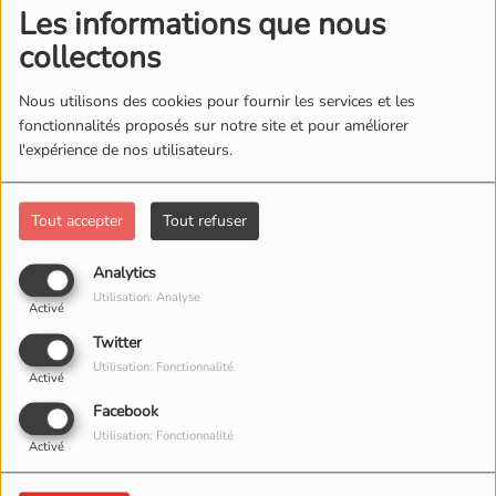
Les informations que nous
collectons
Nous utilisons des cookies pour fournir les services et les
fonctionnalités proposés sur notre site et pour améliorer
l'expérience de nos utilisateurs.
Tout accepter
Tout refuser
Analytics
08 AVRIL 2026
Utilisation: Analyse
Activé
Twitter
Utilisation: Fonctionnalité
Activé
Facebook
Utilisation: Fonctionnalité
Activé