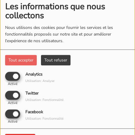
Les informations que nous
collectons
Nous utilisons des cookies pour fournir les services et les
fonctionnalités proposés sur notre site et pour améliorer
l'expérience de nos utilisateurs.
Tout accepter
Tout refuser
Analytics
01 AVRIL 2026
Utilisation: Analyse
Activé
Twitter
Utilisation: Fonctionnalité
Activé
Facebook
Utilisation: Fonctionnalité
Activé