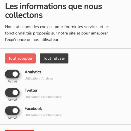
Les informations que nous
collectons
Nous utilisons des cookies pour fournir les services et les
fonctionnalités proposés sur notre site et pour améliorer
l'expérience de nos utilisateurs.
Tout accepter
Tout refuser
Analytics
31 MARS 2026
Utilisation: Analyse
Activé
Twitter
Utilisation: Fonctionnalité
Activé
Facebook
Utilisation: Fonctionnalité
Activé