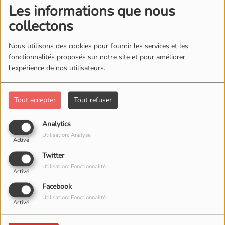
Les informations que nous
collectons
Nous utilisons des cookies pour fournir les services et les
fonctionnalités proposés sur notre site et pour améliorer
l'expérience de nos utilisateurs.
Tout accepter
Tout refuser
Analytics
09 AVRIL 2026
Utilisation: Analyse
Activé
Twitter
Utilisation: Fonctionnalité
Activé
Facebook
Utilisation: Fonctionnalité
Activé