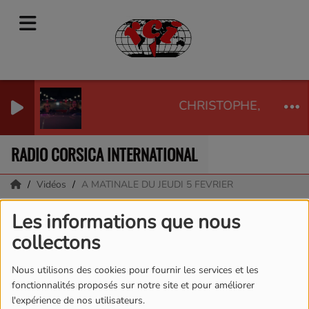
CHRISTOPHE, LAETITI
RADIO CORSICA INTERNATIONAL
Vidéos
A MATINALE DU JEUDI 5 FEVRIER
A MATINALE DU JEUDI
Les informations que nous
collectons
5 FEVRIER
Nous utilisons des cookies pour fournir les services et les
fonctionnalités proposés sur notre site et pour améliorer
l'expérience de nos utilisateurs.