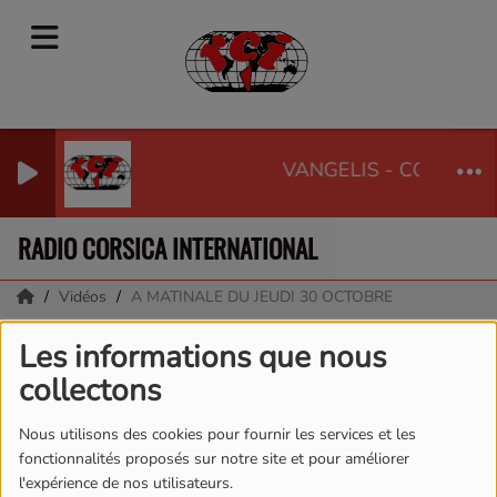
VANGELIS - CONQUES
RADIO CORSICA INTERNATIONAL
Vidéos
A MATINALE DU JEUDI 30 OCTOBRE
A MATINALE DU JEUDI
Les informations que nous
collectons
30 OCTOBRE
Nous utilisons des cookies pour fournir les services et les
fonctionnalités proposés sur notre site et pour améliorer
l'expérience de nos utilisateurs.