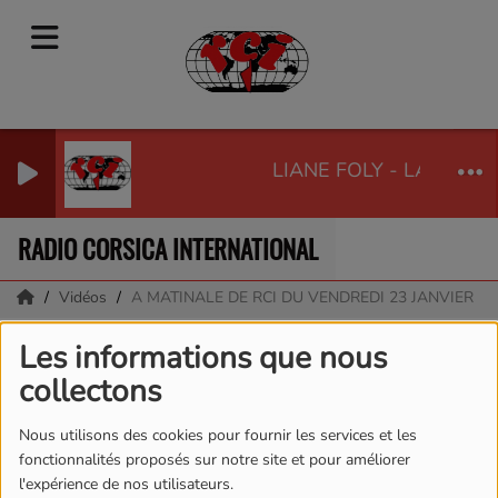
LIANE FOLY - LA VIE N
RADIO CORSICA INTERNATIONAL
Vidéos
A MATINALE DE RCI DU VENDREDI 23 JANVIER
A MATINALE DE RCI DU
Les informations que nous
collectons
VENDREDI 23 JANVIER
Nous utilisons des cookies pour fournir les services et les
fonctionnalités proposés sur notre site et pour améliorer
l'expérience de nos utilisateurs.