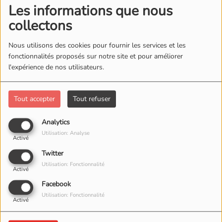
Les informations que nous
collectons
Nous utilisons des cookies pour fournir les services et les
fonctionnalités proposés sur notre site et pour améliorer
l'expérience de nos utilisateurs.
Tout accepter
Tout refuser
Analytics
22 MAI 2026
Utilisation: Analyse
Activé
Twitter
Utilisation: Fonctionnalité
Activé
Facebook
Utilisation: Fonctionnalité
Activé