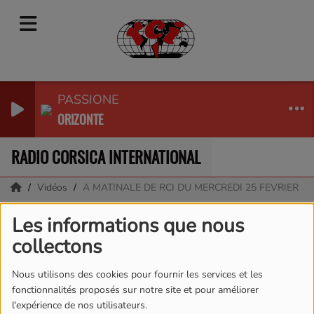
PASSIONE
ORIZONTE
RADIO CORSICA INTERNATIONAL
Vidéos
A MATINALE DE RCI DU MERCREDI 25 FEVRIER
A MATINALE DE RCI DU
Les informations que nous
collectons
MERCREDI 25 FEVRIER
Nous utilisons des cookies pour fournir les services et les
fonctionnalités proposés sur notre site et pour améliorer
l'expérience de nos utilisateurs.