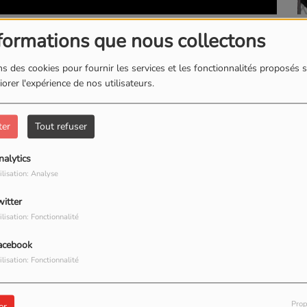
L
L'INSTANT BIEN-ETRE
formations que nous collectons
s des cookies pour fournir les services et les fonctionnalités proposés s
orer l'expérience de nos utilisateurs.
ter
Tout refuser
nalytics
ilisation: Analyse
witter
ilisation: Fonctionnalité
acebook
ilisation: Fonctionnalité
Prop
er