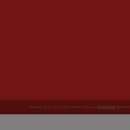
RadioKing © 2026 | Site radio créé avec
RadioKing
. RadioK