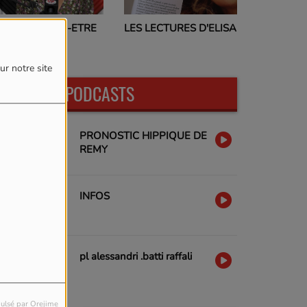
PROGRAMMES TV
ES LECTURES D'ELISA
17H00
ur notre site
DERNIERS PODCASTS
PRONOSTIC HIPPIQUE DE
REMY
INFOS
pl alessandri .batti raffali
ulsé par Orejime