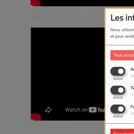
23 MARS 2026
Les in
Nous utilison
et pour améli
Tout accep
A
Ut
Activé
T
Ut
Activé
F
Ut
Activé
Sauvegard