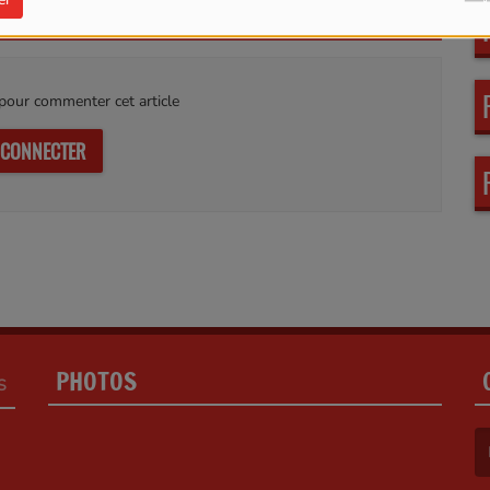
our commenter cet article
 CONNECTER
PHOTOS
S
(L