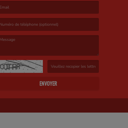
’email est obligatoire. )
e message est obligatoire. )
(Captcha invalide. )
ENVOYER