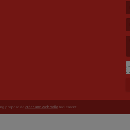
(L
(L
ing propose de
créer une webradio
facilement.