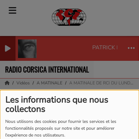
PATRICK BRUEL - 
RADIO CORSICA INTERNATIONAL
Vidéos
A MATINALE
A MATINALE DE RCI DU LUNDI 20 NOVEMBRE
A MATINALE DE RCI DU
Les informations que nous
collectons
LUNDI 20 NOVEMBRE
Nous utilisons des cookies pour fournir les services et les
fonctionnalités proposés sur notre site et pour améliorer
l'expérience de nos utilisateurs.