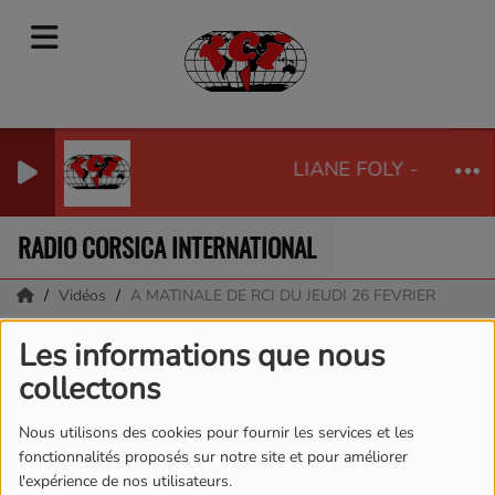
LIANE FOLY - LA VIE
RADIO CORSICA INTERNATIONAL
Vidéos
A MATINALE DE RCI DU JEUDI 26 FEVRIER
A MATINALE DE RCI DU
Les informations que nous
collectons
JEUDI 26 FEVRIER
Nous utilisons des cookies pour fournir les services et les
fonctionnalités proposés sur notre site et pour améliorer
l'expérience de nos utilisateurs.