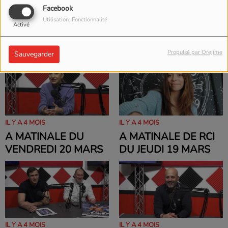
Facebook
IL Y A 4 MOIS
IL Y A 4 MOIS
Utilisation: Fonctionnalité
Activé
A MATINALE DE RCI
A MATINALE DE RCI
DU MARDI 24 MARS
DU LUNDI 23 MARS
Propulsé par Orejime
Sauvegarder
IL Y A 4 MOIS
IL Y A 4 MOIS
A MATINALE DU
A MATINALE DE RCI
VENDREDI 20 MARS
DU JEUDI 19 MARS
IL Y A 4 MOIS
IL Y A 4 MOIS