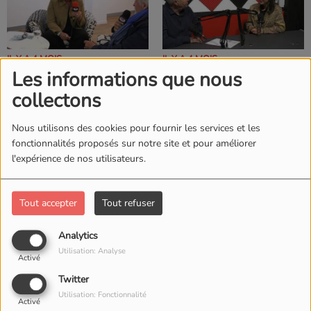
IL Y A 4 MOIS
IL Y A 4 MOIS
Les informations que nous
A MATINALE DE RCI
A MATINALE DU
DU LUNDI 30 MARS
VENDREDI 27 MARS
collectons
Nous utilisons des cookies pour fournir les services et les
fonctionnalités proposés sur notre site et pour améliorer
l'expérience de nos utilisateurs.
IL Y A 4 MOIS
IL Y A 4 MOIS
Tout accepter
Tout refuser
A MATINALE DE RCI
A MATINALE DU
DU JEUDI 26 MARS
MERCREDI 25 MARS
Analytics
Utilisation: Analyse
Activé
Twitter
Utilisation: Fonctionnalité
Activé