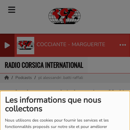
COCCIANTE - MARGUERITE
RADIO CORSICA INTERNATIONAL
Podcasts
pl alessandri .batti raffali
pl alessandri .batti raffali
Les informations que nous
collectons
Nous utilisons des cookies pour fournir les services et les
fonctionnalités proposés sur notre site et pour améliorer