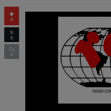
0
0
0