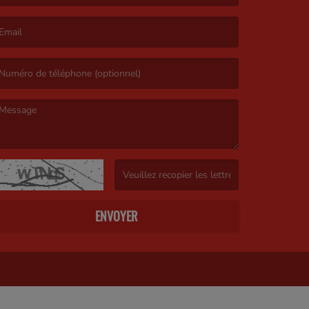
e nom est obligatoire. )
’email est obligatoire. )
e message est obligatoire. )
(Captcha invalide. )
ENVOYER