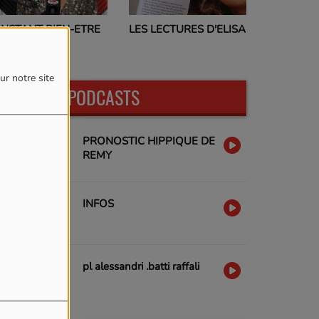
PROGRAMMES T
LES LECTURES D'ELISA
T BIEN-ETRE
17H00
ur notre site
DERNIERS PODCASTS
PRONOSTIC HIPPIQUE DE
REMY
INFOS
pl alessandri .batti raffali