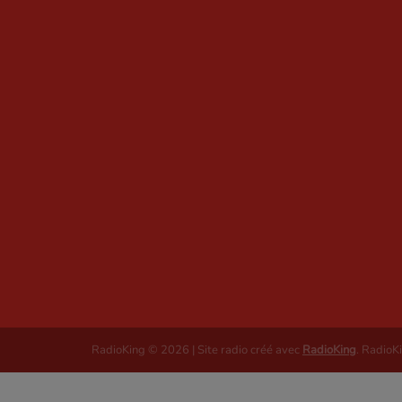
RadioKing © 2026 | Site radio créé avec
RadioKing
. RadioK