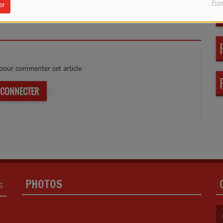
Prop
er
our commenter cet article
 CONNECTER
PHOTOS
S