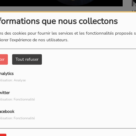
L'INSTAN
0 VUES
formations que nous collectons
TÉLÉCHARGER LE PODCAST
s des cookies pour fournir les services et les fonctionnalités proposés s
orer l'expérience de nos utilisateurs.
ter
Tout refuser
nalytics
ilisation: Analyse
witter
ilisation: Fonctionnalité
acebook
ilisation: Fonctionnalité