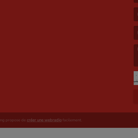
(L
(L
(L
ing propose de
créer une webradio
facilement.