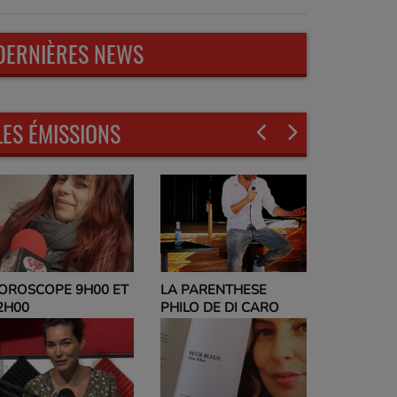
DERNIÈRES NEWS
LES ÉMISSIONS
LA PARENTHESE
EVELYNE ADAM
PE 9H00 ET
PHILO DE DI CARO
PARLEZ-MOI DE 
ET NO POLITIC