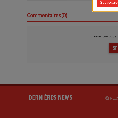
Sauvegard
Commentaires(0)
Connectez-vous p
SE
DERNIÈRES NEWS
PLU